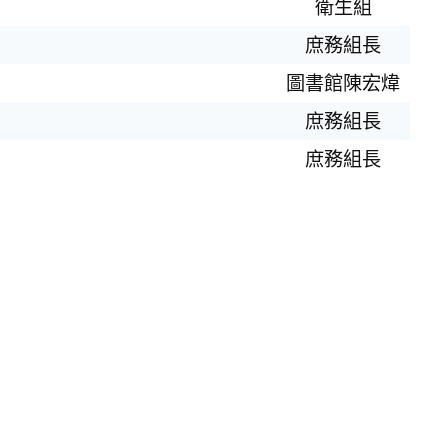
衛生組
庶務組長
圖書館陳宏煒
庶務組長
庶務組長