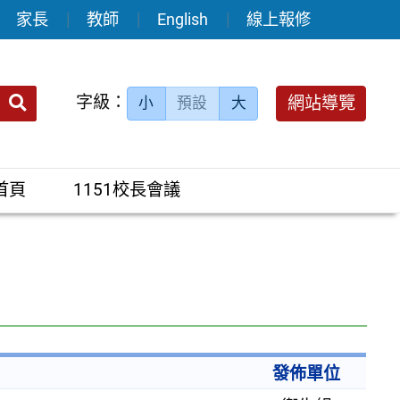
家長
教師
English
線上報修
送出
字級：
網站導覽
小
預設
大
搜
尋：
首頁
1151校長會議
發佈單位