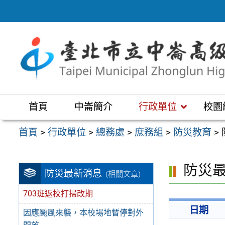
跳
至
主
要
內
容
區
首頁
中崙簡介
行政單位
校園
首頁
>
行政單位
>
總務處
>
庶務組
>
防災教育
>
防災
防災最新消息
(相關文章)
703班返校打掃改期
日期
因應颱風來襲，本校場地暫停對外