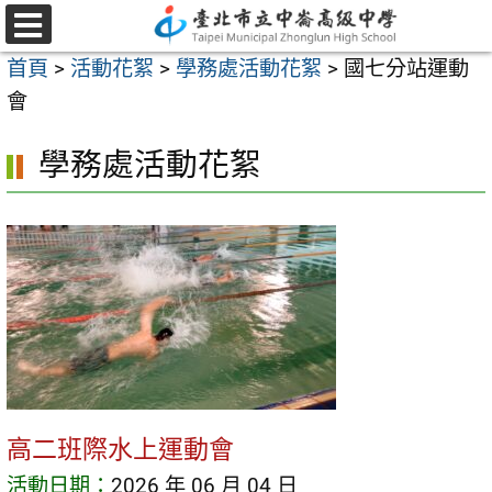
跳
至
選
首頁
>
活動花絮
>
學務處活動花絮
>
國七分站運動
單
主
會
要
內
學務處活動花絮
容
區
高二班際水上運動會
活動日期：
2026 年 06 月 04 日