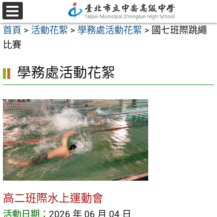
跳
至
選
首頁
>
活動花絮
>
學務處活動花絮
>
國七班際跳繩
單
主
比賽
要
內
學務處活動花絮
容
區
高二班際水上運動會
活動日期：
2026 年 06 月 04 日