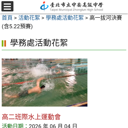
跳
至
選
首頁
>
活動花絮
>
學務處活動花絮
>
高一拔河決賽
單
主
(含5.22預賽)
要
內
學務處活動花絮
容
區
高二班際水上運動會
活動日期：
2026 年 06 月 04 日