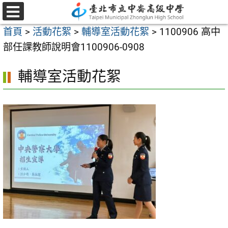
跳
至
選
首頁
>
活動花絮
>
輔導室活動花絮
>
1100906 高中
單
主
部任課教師說明會1100906-0908
要
內
輔導室活動花絮
容
區