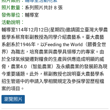
照片類別：
輔導室活動花絮
照片數量：
系列照片共計 8 張
發佈單位：
輔導室
活動說明：
輔導室114年12月12日(星期四)邀請國立臺灣大學農
藝學系蔡育彰副教授為同學介紹農藝系。臺大農藝
系創系於1946年，以Feeding the World（餵養全世
界）為職志，培育農業與農學具領導力的專家。由
於全球氣候變遷對糧食的生產與供應造成明顯的威
脅，農業4.0 （智能農業）及永續農業的發展蔚為現
今重要議題。此外，蔡副教授也說明臺大農藝學系
招生管道中的申請入學相關規定及參採學習歷程檔
案的項目。
瀏覽照片