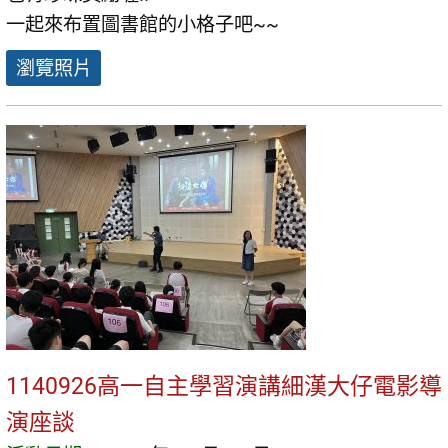
一起來布置圖書館的小格子吧~~
瀏覽照片
1140926高一自主學習演講細漢大仔電影導
演座談