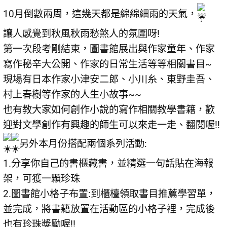
10月倒數兩周，這幾天都是綿綿細雨的天氣，
讓人感覺到秋風秋雨愁煞人的氛圍呀!
第一次段考剛結束，圖書館展出與作家童年、作家
寫作秘辛大公開、作家的日常生活等等相關書目~
現場有日本作家小津安二郎、小川糸、東野圭吾、
村上春樹等作家的人生小故事~~
也有教大家如何創作小說的寫作相關教學書籍，歡
迎對文學創作有興趣的師生可以來走一走、翻閱喔!!
另外本月份搭配兩個系列活動:
1.分享你自己的書櫃藏書，並精選一句話貼在海報
架，可獲一顆珍珠
2.圖書館小格子布置:到櫃檯領取書目推薦學習單，
並完成，將書籍放置在活動區的小格子裡，完成後
也有珍珠獎勵喔!!