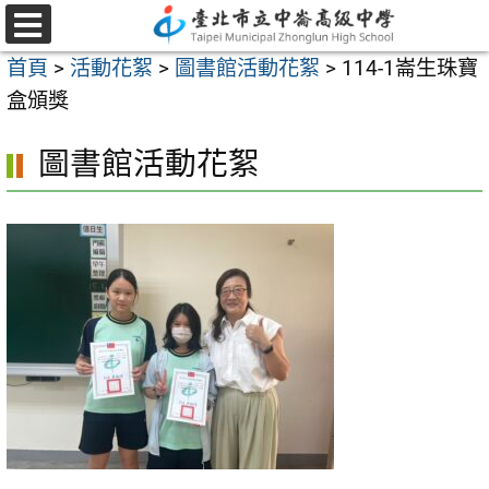
跳
至
選
首頁
>
活動花絮
>
圖書館活動花絮
>
114-1崙生珠寶
單
主
盒頒獎
要
內
圖書館活動花絮
容
區