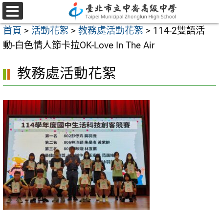
跳
至
選
首頁
>
活動花絮
>
教務處活動花絮
>
114-2雙語活
單
主
動-白色情人節卡拉OK-Love In The Air
要
內
教務處活動花絮
容
區