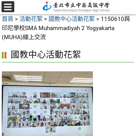
跳
至
選
首頁
>
活動花絮
>
國教中心活動花絮
>
1150610與
單
主
印尼學校SMA Muhammadiyah 2 Yogyakarta
要
(MUHA)線上交流
內
容
國教中心活動花絮
區