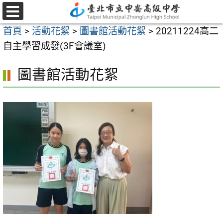
跳
至
選
首頁
>
活動花絮
>
圖書館活動花絮
>
20211224高二
單
主
自主學習成發(3F會議室)
要
內
圖書館活動花絮
容
區