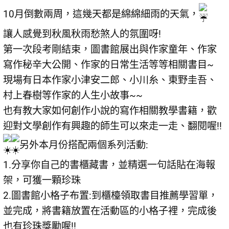
10月倒數兩周，這幾天都是綿綿細雨的天氣，
讓人感覺到秋風秋雨愁煞人的氛圍呀!
第一次段考剛結束，圖書館展出與作家童年、作家
寫作秘辛大公開、作家的日常生活等等相關書目~
現場有日本作家小津安二郎、小川糸、東野圭吾、
村上春樹等作家的人生小故事~~
也有教大家如何創作小說的寫作相關教學書籍，歡
迎對文學創作有興趣的師生可以來走一走、翻閱喔!!
另外本月份搭配兩個系列活動:
1.分享你自己的書櫃藏書，並精選一句話貼在海報
架，可獲一顆珍珠
2.圖書館小格子布置:到櫃檯領取書目推薦學習單，
並完成，將書籍放置在活動區的小格子裡，完成後
也有珍珠獎勵喔!!