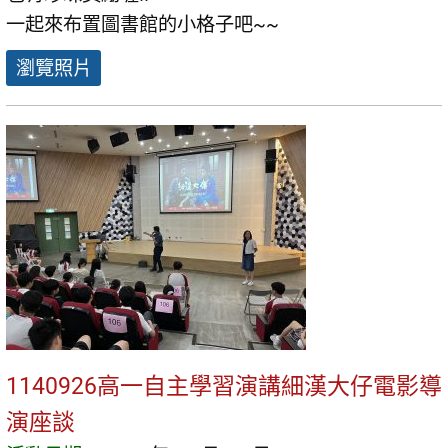
一起來布置圖書館的小格子吧~~
瀏覽照片
1140926高一自主學習演講細漢大仔電影導
演座談