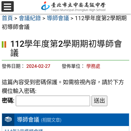
跳
至
選
首頁
>
會議紀錄
>
導師會議
>
112學年度第2學期期
單
主
初導師會議
要
內
112學年度第2學期期初導師會
容
議
區
發佈日期：
2024-02-27
發佈單位：
學務處
這篇內容受到密碼保護。如需檢視內容，請於下方
欄位輸入密碼:
密碼:
導師會議
(相關文章)