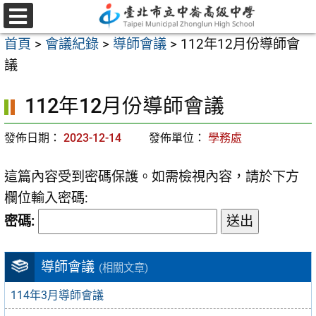
跳
至
選
首頁
>
會議紀錄
>
導師會議
>
112年12月份導師會
單
主
議
要
內
112年12月份導師會議
容
區
發佈日期：
2023-12-14
發佈單位：
學務處
這篇內容受到密碼保護。如需檢視內容，請於下方
欄位輸入密碼:
密碼:
導師會議
(相關文章)
114年3月導師會議