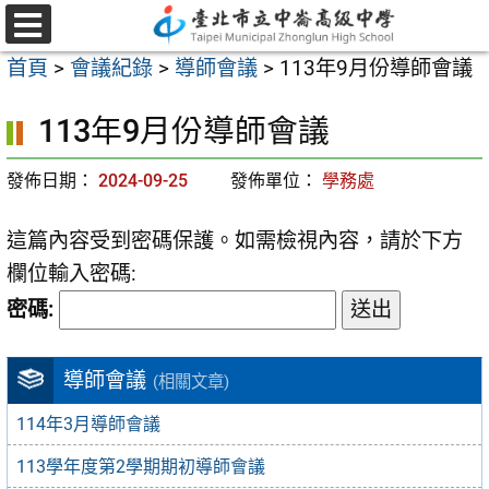
跳
至
選
首頁
>
會議紀錄
>
導師會議
>
113年9月份導師會議
單
主
要
113年9月份導師會議
內
容
發佈日期：
2024-09-25
發佈單位：
學務處
區
這篇內容受到密碼保護。如需檢視內容，請於下方
欄位輸入密碼:
密碼:
導師會議
(相關文章)
114年3月導師會議
113學年度第2學期期初導師會議