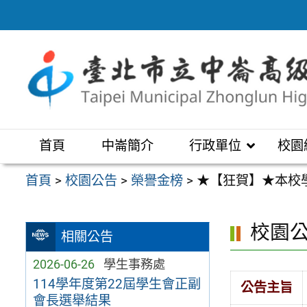
跳
至
主
要
內
容
區
首頁
中崙簡介
行政單位
校園
首頁
>
校園公告
>
榮譽金榜
>
★【狂賀】★本校
校園
相關公告
2026-06-26
學生事務處
114學年度第22屆學生會正副
公告主旨
會長選舉結果