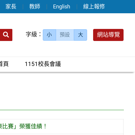
家長
教師
English
線上報修
送出
字級：
網站導覽
小
預設
大
搜
尋：
首頁
1151校長會議
樂比賽」榮獲佳績！