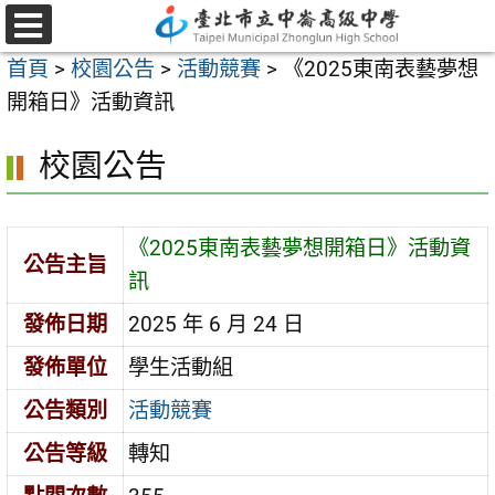
跳
至
選
首頁
>
校園公告
>
活動競賽
>
《2025東南表藝夢想
單
主
開箱日》活動資訊
要
內
校園公告
容
區
《2025東南表藝夢想開箱日》活動資
公告主旨
訊
發佈日期
2025 年 6 月 24 日
發佈單位
學生活動組
公告類別
活動競賽
公告等級
轉知