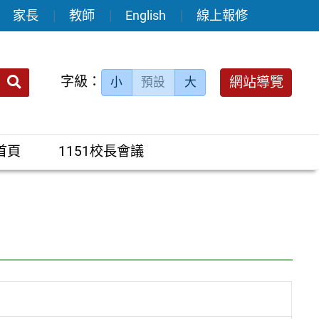
家長
教師
English
線上報修
送出
字級：
網站導覽
小
預設
大
搜
尋：
首頁
1151校長會議