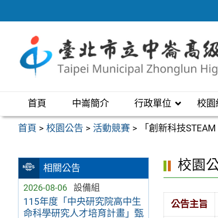
跳
至
主
要
內
容
區
首頁
中崙簡介
行政單位
校園
首頁
>
校園公告
>
活動競賽
>
「創新科技STEAM
校園
相關公告
2026-08-06
設備組
115年度「中央研究院高中生
公告主旨
命科學研究人才培育計畫」甄