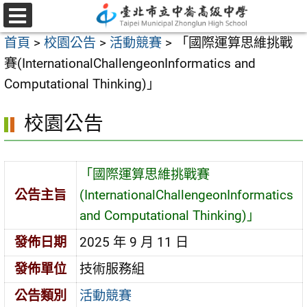
跳
至
選
首頁
>
校園公告
>
活動競賽
>
「國際運算思維挑戰
單
主
賽(InternationalChallengeonInformatics and
要
Computational Thinking)」
內
容
校園公告
區
「國際運算思維挑戰賽
公告主旨
(InternationalChallengeonInformatics
and Computational Thinking)」
發佈日期
2025 年 9 月 11 日
發佈單位
技術服務組
公告類別
活動競賽