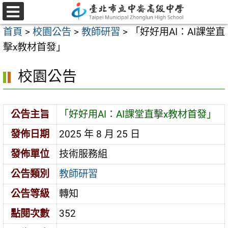
跳
至
選
首頁
>
校園公告
>
教師研習
>
「好好用AI：AI課堂直
單
主
擊x教材首發」
要
內
校園公告
容
區
公告主旨
「好好用AI：AI課堂直擊x教材首發」
發佈日期
2025 年 8 月 25 日
發佈單位
技術服務組
公告類別
教師研習
公告等級
轉知
點閱次數
352