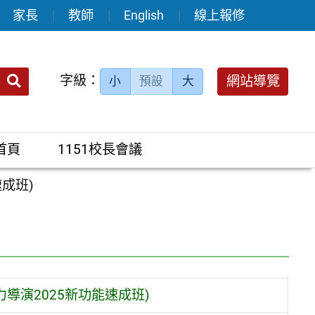
家長
教師
English
線上報修
送出
字級：
網站導覽
小
預設
大
搜
尋：
首頁
1151校長會議
成班)
導演2025新功能速成班)