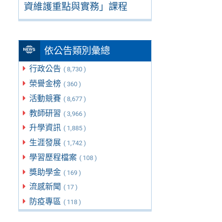
資維護重點與實務」課程
依公告類別彙總
行政公告
( 8,730 )
榮譽金榜
( 360 )
活動競賽
( 8,677 )
教師研習
( 3,966 )
升學資訊
( 1,885 )
生涯發展
( 1,742 )
學習歷程檔案
( 108 )
獎助學金
( 169 )
流感新聞
( 17 )
防疫專區
( 118 )