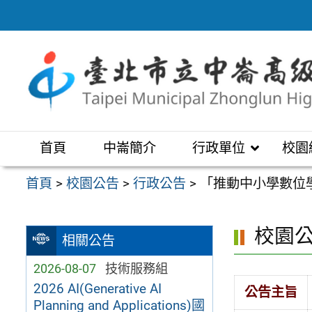
跳
至
主
要
內
容
區
首頁
中崙簡介
行政單位
校園
首頁
>
校園公告
>
行政公告
>
「推動中小學數位學
校園
相關公告
2026-08-07
技術服務組
2026 AI(Generative AI
公告主旨
Planning and Applications)國