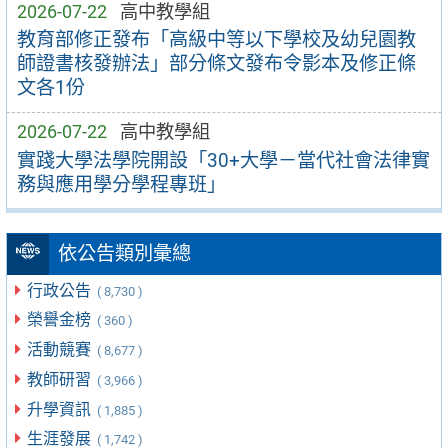
2026-07-22
高中教學組
教育部修正發布「高級中等以下學校及幼兒園教
師證書核發辦法」部分條文發布令影本及修正條
文各1份
2026-07-22
高中教學組
實踐大學法學院開設「30+大學－當代社會法律實
務與應用學分學程專班」
依公告類別彙總
行政公告
( 8,730 )
榮譽金榜
( 360 )
活動競賽
( 8,677 )
教師研習
( 3,966 )
升學資訊
( 1,885 )
生涯發展
( 1,742 )