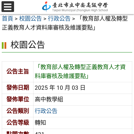
跳
至
選
首頁
>
校園公告
>
行政公告
>
「教育部人權及轉型
單
主
正義教育人才資料庫審核及維護要點」
要
內
校園公告
容
區
「教育部人權及轉型正義教育人才資
公告主旨
料庫審核及維護要點」
發佈日期
2025 年 10 月 03 日
發佈單位
高中教學組
公告類別
行政公告
公告等級
轉知