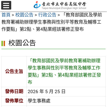
跳
至
選
首頁
>
校園公告
>
行政公告
>
「教育部國民及學前
單
主
教育署補助辦理學生事務與性別平等教育及輔導工
要
作要點」第2點、第4點業經該署修正發布
內
容
校園公告
區
「教育部國民及學前教育署補助辦理
學生事務與性別平等教育及輔導工作
公告主旨
要點」第2點、第4點業經該署修正發
布
發佈日期
2026 年 5 月 25 日
發佈單位
學生事務處