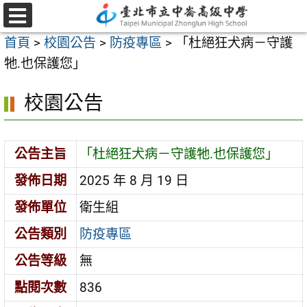
跳
至
選
首頁
>
校園公告
>
防疫專區
>
「杜絕狂犬病－守護
單
主
牠.也保護您」
要
內
校園公告
容
區
公告主旨
「杜絕狂犬病－守護牠.也保護您」
發佈日期
2025 年 8 月 19 日
發佈單位
衛生組
公告類別
防疫專區
公告等級
無
點閱次數
836