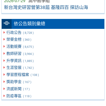
2026-07-29
高中教學組
新台灣史研習營第38屆 基隆四百 探訪山海
依公告類別彙總
行政公告
( 8,728 )
榮譽金榜
( 360 )
活動競賽
( 8,675 )
教師研習
( 3,966 )
升學資訊
( 1,885 )
生涯發展
( 1,742 )
學習歷程檔案
( 108 )
獎助學金
( 167 )
流感新聞
( 17 )
防疫專區
( 118 )