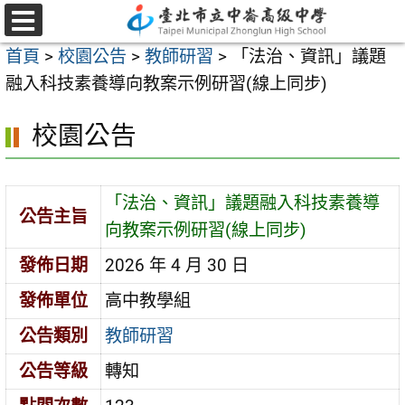
跳
至
選
首頁
>
校園公告
>
教師研習
>
「法治、資訊」議題
單
主
融入科技素養導向教案示例研習(線上同步)
要
內
校園公告
容
區
「法治、資訊」議題融入科技素養導
公告主旨
向教案示例研習(線上同步)
發佈日期
2026 年 4 月 30 日
發佈單位
高中教學組
公告類別
教師研習
公告等級
轉知