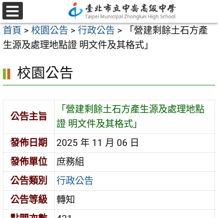
跳
至
選
首頁
>
校園公告
>
行政公告
>
「營建剩餘土石方產
單
主
生源及處理地點證 明文件及其格式」
要
內
校園公告
容
區
「營建剩餘土石方產生源及處理地點
公告主旨
證 明文件及其格式」
發佈日期
2025 年 11 月 06 日
發佈單位
庶務組
公告類別
行政公告
公告等級
轉知