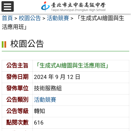
跳
至
選
首頁
>
校園公告
>
活動競賽
>
「生成式AI繪圖與生
單
主
活應用班」
要
內
校園公告
容
區
公告主旨
「生成式AI繪圖與生活應用班」
發佈日期
2024 年 9 月 12 日
發佈單位
技術服務組
公告類別
活動競賽
公告等級
轉知
點閱次數
616