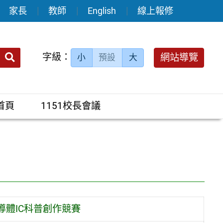
家長
教師
English
線上報修
送出
字級：
網站導覽
小
預設
大
搜
尋：
首頁
1151校長會議
體IC科普創作競賽