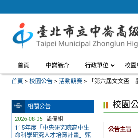
跳
至
主
要
內
容
區
首頁
中崙簡介
行政單位
校園
首頁
>
校園公告
>
活動競賽
>
「第六屆文文盃－
校園
相關公告
2026-08-06
設備組
115年度「中央研究院高中生
公告主旨
命科學研究人才培育計畫」甄