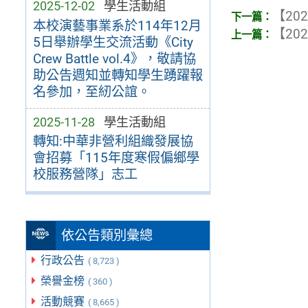
2025-12-02
學生活動組
【202
本校演藝事業系於114年12月
【202
5日舉辦學生交流活動《City
Crew Battle vol.4》，敬請協
助公告週知並轉知學生踴躍報
名參加，至紉公誼。
2025-11-28
學生活動組
轉知:中華非營利組織發展協
會招募「115年度寒假偏鄉學
校服務營隊」志工
依公告類別彙總
行政公告
( 8,723 )
榮譽金榜
( 360 )
活動競賽
( 8,665 )