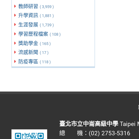
教師研習
( 3,959 )
升學資訊
( 1,881 )
生涯發展
( 1,739 )
學習歷程檔案
( 108 )
獎助學金
( 165 )
流感新聞
( 17 )
防疫專區
( 118 )
臺北市立中崙高級中學
Taipei 
總 機：(02) 2753-5316