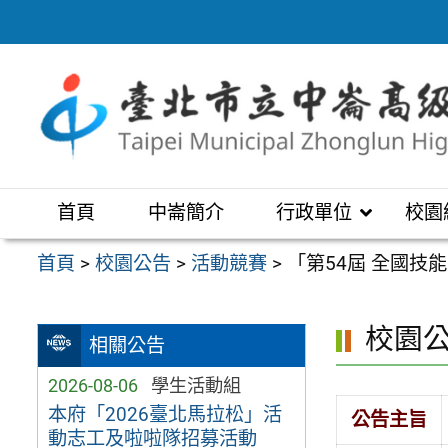
跳
至
主
要
內
容
區
首頁
中崙簡介
行政單位
校園
首頁
>
校園公告
>
活動競賽
>
「第54屆 全國技
校園
相關公告
2026-08-06
學生活動組
本府「2026臺北馬拉松」活
公告主旨
動志工及啦啦隊招募活動