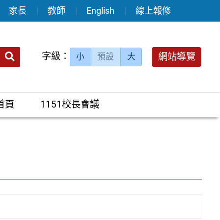
家長
教師
English
線上報修
送出
字級：
網站導覽
小
預設
大
搜
尋：
首頁
1151校長會議