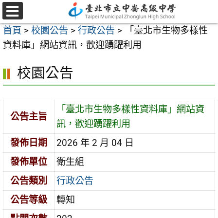
跳
至
選
首頁
>
校園公告
>
行政公告
>
「臺北市生物多樣性
單
主
資料庫」網站資訊，歡迎踴躍利用
要
內
校園公告
容
區
「臺北市生物多樣性資料庫」網站資
公告主旨
訊，歡迎踴躍利用
發佈日期
2026 年 2 月 04 日
發佈單位
衛生組
公告類別
行政公告
公告等級
轉知