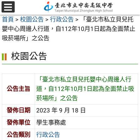
跳
至
選
首頁
>
校園公告
>
行政公告
>
「臺北市私立貝兒托
單
主
嬰中心周邊人行道，自112年10月1日起為全面禁止
要
吸菸場所」之公告
內
容
校園公告
區
「臺北市私立貝兒托嬰中心周邊人行
公告主旨
道，自112年10月1日起為全面禁止吸
菸場所」之公告
發佈日期
2023 年 9 月 18 日
發佈單位
學生事務處
公告類別
行政公告