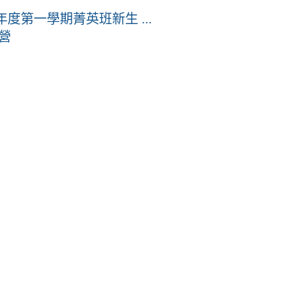
度第一學期菁英班新生 ...
營