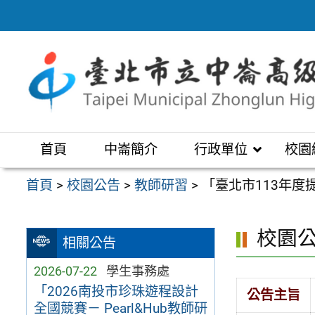
跳
至
主
要
內
容
區
首頁
中崙簡介
行政單位
校園
首頁
>
校園公告
>
教師研習
>
「臺北市113年
校園
相關公告
2026-07-22
學生事務處
「2026南投市珍珠遊程設計
公告主旨
全國競賽－ Pearl&Hub教師研