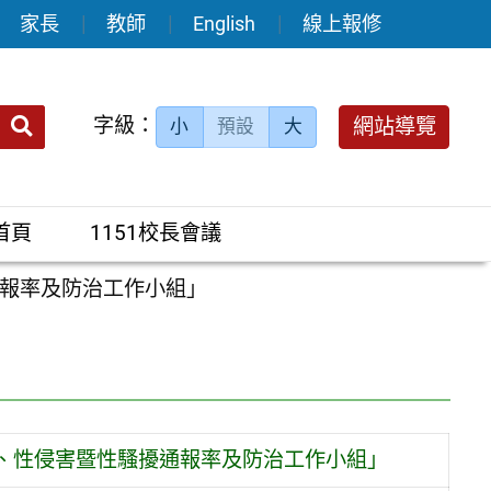
家長
教師
English
線上報修
送出
字級：
網站導覽
小
預設
大
搜
尋：
首頁
1151校長會議
通報率及防治工作小組」
力、性侵害暨性騷擾通報率及防治工作小組」