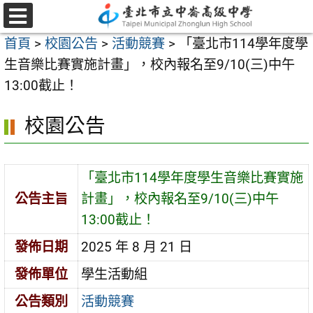
跳
至
選
首頁
>
校園公告
>
活動競賽
>
「臺北市114學年度學
單
主
生音樂比賽實施計畫」，校內報名至9/10(三)中午
要
13:00截止！
內
容
校園公告
區
「臺北市114學年度學生音樂比賽實施
公告主旨
計畫」，校內報名至9/10(三)中午
13:00截止！
發佈日期
2025 年 8 月 21 日
發佈單位
學生活動組
公告類別
活動競賽