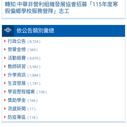
轉知:中華非營利組織發展協會招募「115年度寒
假偏鄉學校服務營隊」志工
依公告類別彙總
行政公告
( 8,724 )
榮譽金榜
( 360 )
活動競賽
( 8,670 )
教師研習
( 3,962 )
升學資訊
( 1,884 )
生涯發展
( 1,741 )
學習歷程檔案
( 108 )
獎助學金
( 166 )
流感新聞
( 17 )
防疫專區
( 118 )