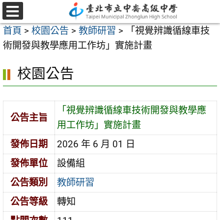
跳
至
選
首頁
>
校園公告
>
教師研習
>
「視覺辨識循線車技
單
主
術開發與教學應用工作坊」實施計畫
要
內
校園公告
容
區
「視覺辨識循線車技術開發與教學應
公告主旨
用工作坊」實施計畫
發佈日期
2026 年 6 月 01 日
發佈單位
設備組
公告類別
教師研習
公告等級
轉知