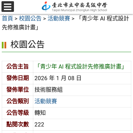
跳
至
選
首頁
>
校園公告
>
活動競賽
>
「青少年 AI 程式設計
單
主
先修推廣計畫」
要
內
校園公告
容
區
公告主旨
「青少年 AI 程式設計先修推廣計畫」
發佈日期
2026 年 1 月 08 日
發佈單位
技術服務組
公告類別
活動競賽
公告等級
轉知
點閱次數
222