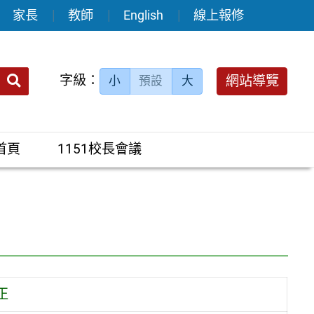
家長
教師
English
線上報修
送出
字級：
網站導覽
小
預設
大
搜
尋：
首頁
1151校長會議
正