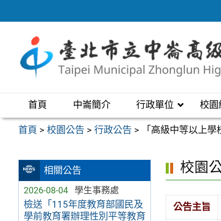
跳
至
主
要
內
容
區
首頁
中崙簡介
行政單位
校園
首頁
>
校園公告
>
行政公告
>
「高級中等以上學
校園
相關公告
2026-08-04
學生事務處
檢送「115年度教育部國民及
公告主旨
學前教育署辦理性別平等教育