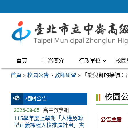
跳
至
主
要
內
容
區
首頁
中崙簡介
行政單位
校園
首頁
>
校園公告
>
教師研習
>
「龍與獅的接觸：
校園
相關公告
2026-08-05
高中教學組
115學年度上學期「人權及轉
公告主旨
型正義課程入校推廣計畫」實