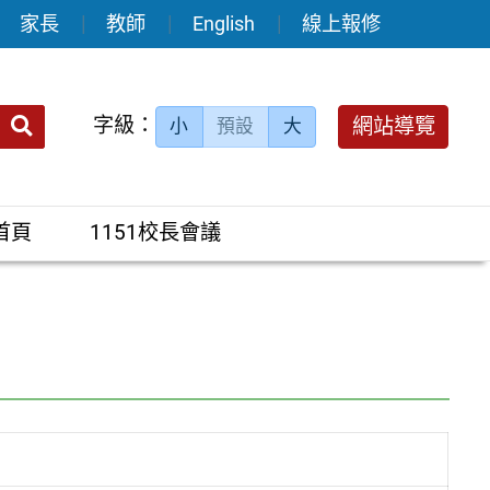
家長
教師
English
線上報修
送出
字級：
網站導覽
小
預設
大
搜
尋：
首頁
1151校長會議