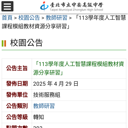
跳
至
選
首頁
>
校園公告
>
教師研習
>
「113學年度人工智慧
單
主
課程模組教材資源分享研習」
要
內
校園公告
容
區
「113學年度人工智慧課程模組教材資
公告主旨
源分享研習」
發佈日期
2025 年 4 月 29 日
發佈單位
技術服務組
公告類別
教師研習
公告等級
轉知