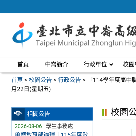
跳
至
主
要
內
容
區
首頁
中崙簡介
行政單位
校園
首頁
>
校園公告
>
行政公告
>
「114學年度高中
月22日(星期五)
校園
相關公告
2026-08-06
學生事務處
函轉教育部辦理「115年度數