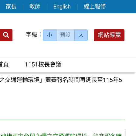
家長
教師
English
線上報修
送出
字級：
網站導覽
小
預設
大
搜
尋：
首頁
1151校長會議
續之交通運輸環境」競賽報名時間再延長至115年5