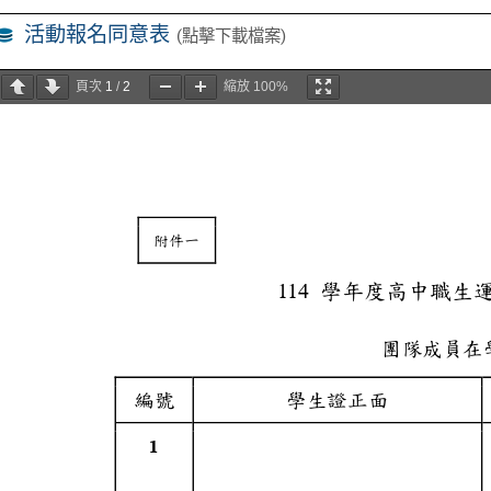
活動報名同意表
(點擊下載檔案)
頁次
1
/
2
縮放
100%