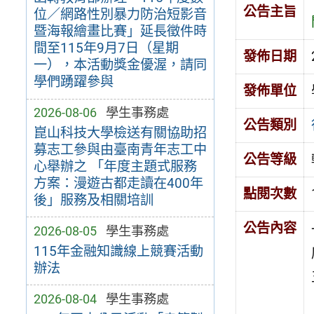
公告主旨
位／網路性別暴力防治短影音
暨海報繪畫比賽」延長徵件時
間至115年9月7日（星期
發佈日期
一），本活動獎金優渥，請同
學們踴躍參與
發佈單位
2026-08-06
學生事務處
公告類別
崑山科技大學檢送有關協助招
募志工參與由臺南青年志工中
公告等級
心舉辦之 「年度主題式服務
方案：漫遊古都走讀在400年
點閱次數
後」服務及相關培訓
公告內容
2026-08-05
學生事務處
115年金融知識線上競賽活動
辦法
2026-08-04
學生事務處