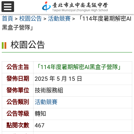
跳
至
選
首頁
>
校園公告
>
活動競賽
>
「114年度暑期解密AI
單
主
黑盒子營隊」
要
內
校園公告
容
區
公告主旨
「114年度暑期解密AI黑盒子營隊」
發佈日期
2025 年 5 月 15 日
發佈單位
技術服務組
公告類別
活動競賽
公告等級
轉知
點閱次數
467