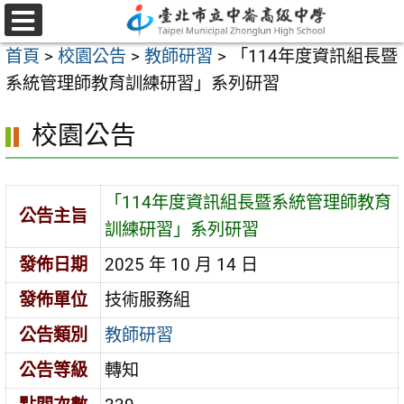
跳
至
選
首頁
>
校園公告
>
教師研習
>
「114年度資訊組長暨
單
主
系統管理師教育訓練研習」系列研習
要
內
校園公告
容
區
「114年度資訊組長暨系統管理師教育
公告主旨
訓練研習」系列研習
發佈日期
2025 年 10 月 14 日
發佈單位
技術服務組
公告類別
教師研習
公告等級
轉知