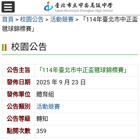
跳
至
選
首頁
>
校園公告
>
活動競賽
>
「114年臺北市中正盃
單
主
毽球錦標賽」
要
內
校園公告
容
區
公告主旨
「114年臺北市中正盃毽球錦標賽」
發佈日期
2025 年 9 月 23 日
發佈單位
體育組
公告類別
活動競賽
公告等級
轉知
點閱次數
359