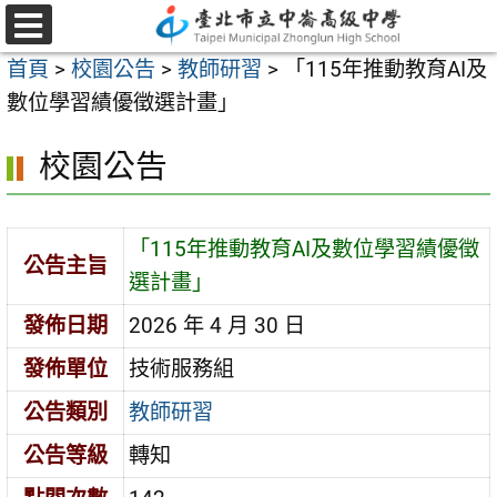
跳
至
選
首頁
>
校園公告
>
教師研習
>
「115年推動教育AI及
單
主
數位學習績優徵選計畫」
要
內
校園公告
容
區
「115年推動教育AI及數位學習績優徵
公告主旨
選計畫」
發佈日期
2026 年 4 月 30 日
發佈單位
技術服務組
公告類別
教師研習
公告等級
轉知