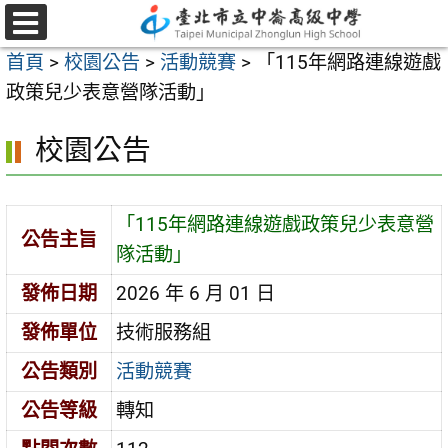
跳
至
選
首頁
>
校園公告
>
活動競賽
>
「115年網路連線遊戲
單
主
政策兒少表意營隊活動」
要
內
校園公告
容
區
「115年網路連線遊戲政策兒少表意營
公告主旨
隊活動」
發佈日期
2026 年 6 月 01 日
發佈單位
技術服務組
公告類別
活動競賽
公告等級
轉知