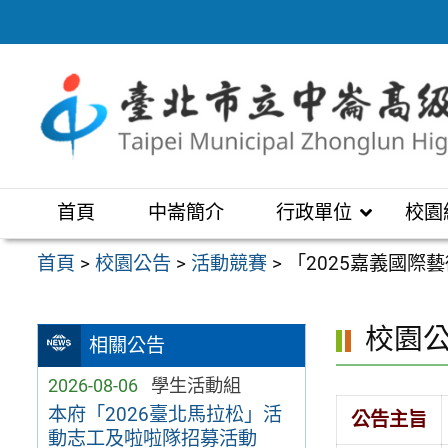
跳
至
主
要
內
容
區
首頁
中崙簡介
行政單位
校園
首頁
>
校園公告
>
活動競賽
>
「2025嘉義國際
校園
相關公告
2026-08-06
學生活動組
本府「2026臺北馬拉松」活
公告主旨
動志工及啦啦隊招募活動