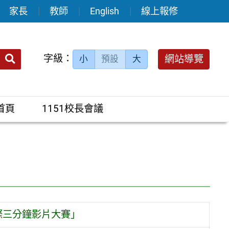
家長
教師
English
線上報修
送出
字級：
網站導覽
小
預設
大
搜
尋：
首頁
1151校長會議
國際三分鐘影片大賽」