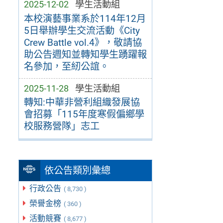
2025-12-02
學生活動組
本校演藝事業系於114年12月
5日舉辦學生交流活動《City
Crew Battle vol.4》，敬請協
助公告週知並轉知學生踴躍報
名參加，至紉公誼。
2025-11-28
學生活動組
轉知:中華非營利組織發展協
會招募「115年度寒假偏鄉學
校服務營隊」志工
依公告類別彙總
行政公告
( 8,730 )
榮譽金榜
( 360 )
活動競賽
( 8,677 )