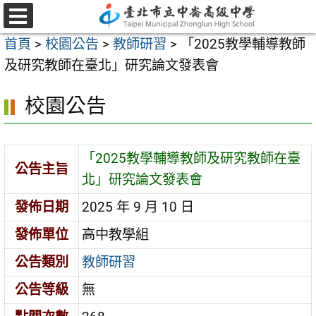
跳
至
選
首頁
>
校園公告
>
教師研習
>
「2025教學輔導教師
單
主
及研究教師在臺北」研究論文發表會
要
內
校園公告
容
區
「2025教學輔導教師及研究教師在臺
公告主旨
北」研究論文發表會
發佈日期
2025 年 9 月 10 日
發佈單位
高中教學組
公告類別
教師研習
公告等級
無