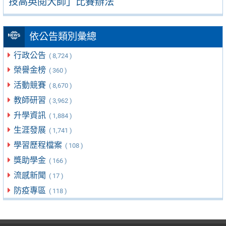
技高英閱大師」比賽辦法
依公告類別彙總
行政公告
( 8,724 )
榮譽金榜
( 360 )
活動競賽
( 8,670 )
教師研習
( 3,962 )
升學資訊
( 1,884 )
生涯發展
( 1,741 )
學習歷程檔案
( 108 )
獎助學金
( 166 )
流感新聞
( 17 )
防疫專區
( 118 )