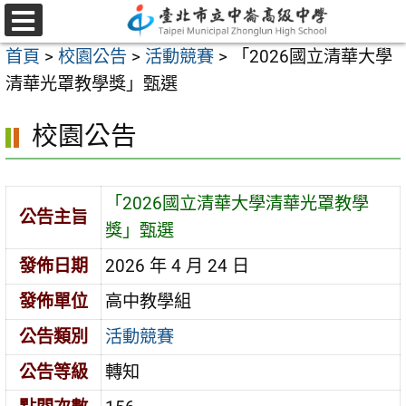
跳
至
選
首頁
>
校園公告
>
活動競賽
>
「2026國立清華大學
單
主
清華光罩教學獎」甄選
要
內
校園公告
容
區
「2026國立清華大學清華光罩教學
公告主旨
獎」甄選
發佈日期
2026 年 4 月 24 日
發佈單位
高中教學組
公告類別
活動競賽
公告等級
轉知