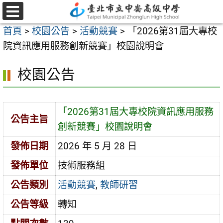
跳
至
選
首頁
>
校園公告
>
活動競賽
>
「2026第31屆大專校
單
主
院資訊應用服務創新競賽」校園說明會
要
內
校園公告
容
區
「2026第31屆大專校院資訊應用服務
公告主旨
創新競賽」校園說明會
發佈日期
2026 年 5 月 28 日
發佈單位
技術服務組
公告類別
活動競賽
,
教師研習
公告等級
轉知