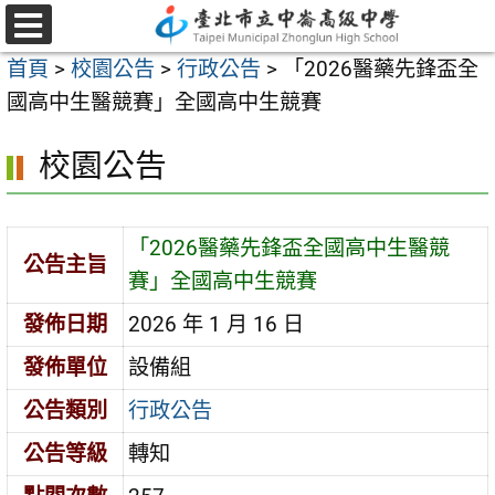
跳
至
選
首頁
>
校園公告
>
行政公告
>
「2026醫藥先鋒盃全
單
主
國高中生醫競賽」全國高中生競賽
要
內
校園公告
容
區
「2026醫藥先鋒盃全國高中生醫競
公告主旨
賽」全國高中生競賽
發佈日期
2026 年 1 月 16 日
發佈單位
設備組
公告類別
行政公告
公告等級
轉知