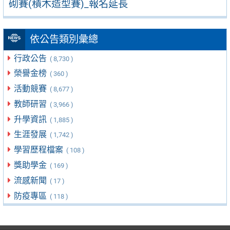
砌賽(積木造型賽)_報名延長
依公告類別彙總
行政公告
( 8,730 )
榮譽金榜
( 360 )
活動競賽
( 8,677 )
教師研習
( 3,966 )
升學資訊
( 1,885 )
生涯發展
( 1,742 )
學習歷程檔案
( 108 )
獎助學金
( 169 )
流感新聞
( 17 )
防疫專區
( 118 )