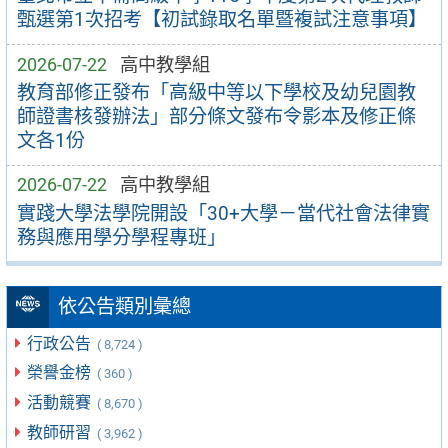
甄選第1次招考【初試錄取名單暨複試注意事項】
2026-07-22
高中教學組
教育部修正發布「高級中等以下學校及幼兒園教
師證書核發辦法」部分條文發布令影本及修正條
文各1份
2026-07-22
高中教學組
實踐大學法學院開設「30+大學－當代社會法律實
務與應用學分學程專班」
依公告類別彙總
行政公告
( 8,724 )
榮譽金榜
( 360 )
活動競賽
( 8,670 )
教師研習
( 3,962 )