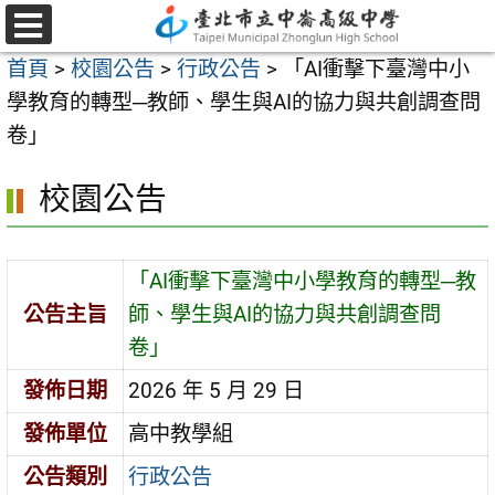
跳
至
選
首頁
>
校園公告
>
行政公告
>
「AI衝擊下臺灣中小
單
主
學教育的轉型─教師、學生與AI的協力與共創調查問
要
卷」
內
容
校園公告
區
「AI衝擊下臺灣中小學教育的轉型─教
公告主旨
師、學生與AI的協力與共創調查問
卷」
發佈日期
2026 年 5 月 29 日
發佈單位
高中教學組
公告類別
行政公告