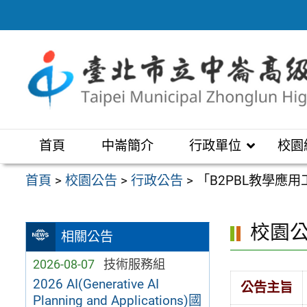
跳
至
主
要
內
容
區
首頁
中崙簡介
行政單位
校園
首頁
>
校園公告
>
行政公告
>
「B2PBL教學應
校園
相關公告
2026-08-07
技術服務組
2026 AI(Generative AI
公告主旨
Planning and Applications)國