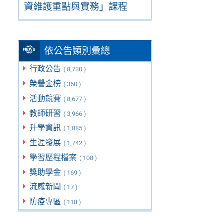
資維護重點與實務」課程
依公告類別彙總
行政公告
( 8,730 )
榮譽金榜
( 360 )
活動競賽
( 8,677 )
教師研習
( 3,966 )
升學資訊
( 1,885 )
生涯發展
( 1,742 )
學習歷程檔案
( 108 )
獎助學金
( 169 )
流感新聞
( 17 )
防疫專區
( 118 )