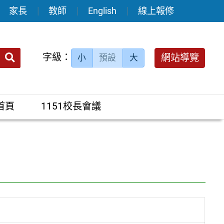
家長
教師
English
線上報修
送出
字級：
網站導覽
小
預設
大
搜
尋：
首頁
1151校長會議