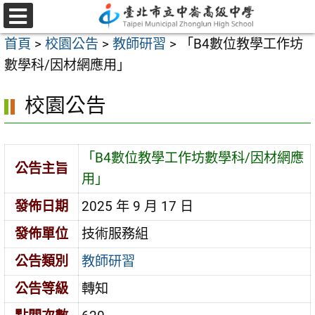
跳
至
選
首頁
>
校園公告
>
教師研習
>
「B4數位教學工作坊
單
主
數學科/因材網應用」
要
內
校園公告
容
區
「B4數位教學工作坊數學科/因材網應
公告主旨
用」
發佈日期
2025 年 9 月 17 日
發佈單位
技術服務組
公告類別
教師研習
公告等級
轉知