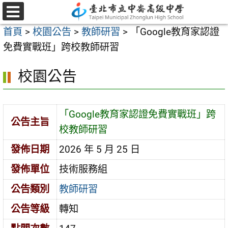
跳
至
選
首頁
>
校園公告
>
教師研習
>
「Google教育家認證
單
主
免費實戰班」跨校教師研習
要
內
校園公告
容
區
「Google教育家認證免費實戰班」跨
公告主旨
校教師研習
發佈日期
2026 年 5 月 25 日
發佈單位
技術服務組
公告類別
教師研習
公告等級
轉知